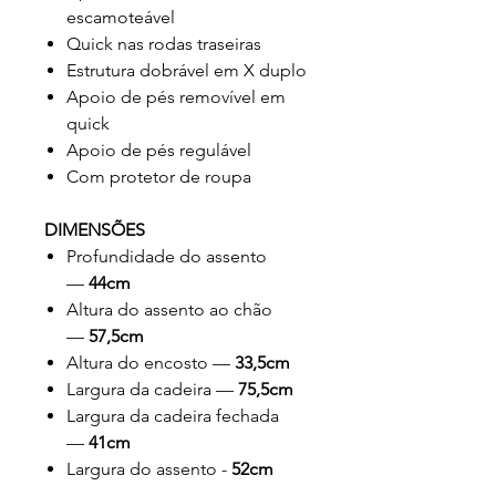
escamoteável
Quick nas rodas traseiras
Estrutura dobrável em X duplo
Apoio de pés removível em
quick
Apoio de pés regulável
Com protetor de roupa
DIMENSÕES
Profundidade do assento
—
44cm
Altura do assento ao chão
—
57,5cm
Altura do encosto —
33,5cm
Largura da cadeira —
75,5cm
Largura da cadeira fechada
—
41cm
Largura do assento -
52cm