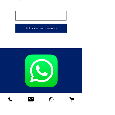
Adicionar ao carrinho
Fale agora pelo WhatsApp
(85)98985-8748
(85)99109-8379