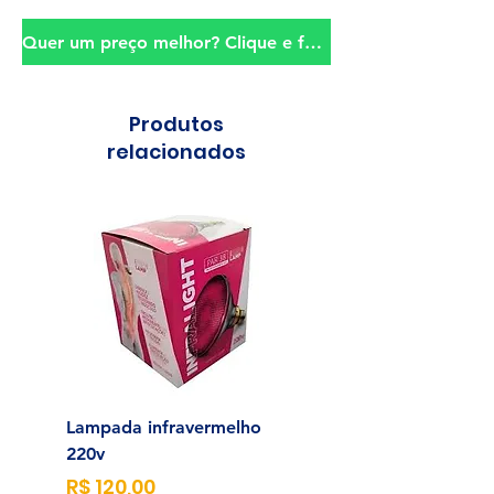
Quer um preço melhor? Clique e fale conosco!
Produtos
relacionados
Lampada infravermelho
Sonda para Aliment
220v
Enteral N°14
Preço
Preço
R$ 120,00
R$ 23,00