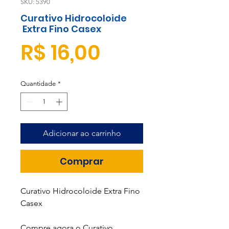
SKU: 5390
Curativo Hidrocoloide
Extra Fino Casex
Preço
R$ 16,00
Quantidade
*
Adicionar ao carrinho
Comprar
Curativo Hidrocoloide Extra Fino
Casex
Compre agora o Curativo