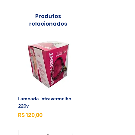
Produtos
relacionados
Lampada infravermelho
Sonda para Aliment
220v
Enteral N°14
Preço
Preço
R$ 120,00
R$ 23,00