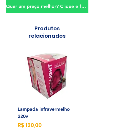
Quer um preço melhor? Clique e fale conosco!
Produtos
relacionados
Lampada infravermelho
Sonda para Aliment
220v
Enteral N°14
Preço
Preço
R$ 120,00
R$ 23,00