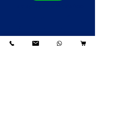
Fale agora pelo WhatsApp
(85)98985-8748
(85)99109-8379
(85)98996-9581
Institucional
Nossa História
Contato
Envios e Devoluções
Política da Loja
FAQ
Atendimento