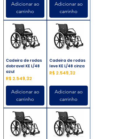
Adicionar ao
Adicionar ao
carrinho
carrinho
Cadeira de rodas
Cadeira de rodas
dobravel KE L/48
leve KE L/48 cinza
azul
Preço
R$ 2.549,32
Preço
R$ 2.549,32
Adicionar ao
Adicionar ao
carrinho
carrinho