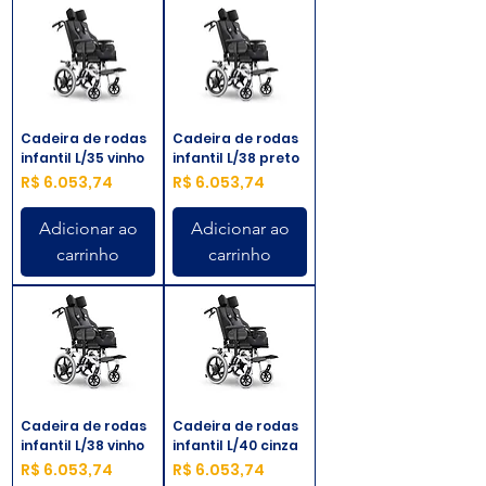
Cadeira de rodas
Cadeira de rodas
infantil L/35 vinho
infantil L/38 preto
Preço
Preço
R$ 6.053,74
R$ 6.053,74
Adicionar ao
Adicionar ao
carrinho
carrinho
Cadeira de rodas
Cadeira de rodas
infantil L/38 vinho
infantil L/40 cinza
Preço
Preço
R$ 6.053,74
R$ 6.053,74