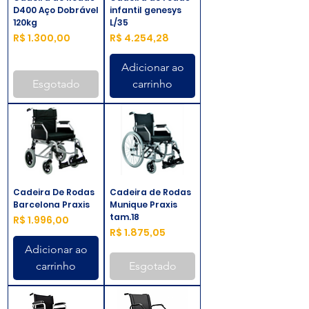
D400 Aço Dobrável
infantil genesys
120kg
L/35
Preço
Preço
R$ 1.300,00
R$ 4.254,28
Adicionar ao
Esgotado
carrinho
Cadeira De Rodas
Cadeira de Rodas
Barcelona Praxis
Munique Praxis
tam.18
Preço
R$ 1.996,00
Preço
R$ 1.875,05
Adicionar ao
carrinho
Esgotado