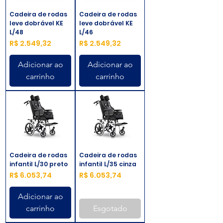
Cadeira de rodas
Cadeira de rodas
leve dobrável KE
leve dobrável KE
L/48
L/46
Preço
Preço
R$ 2.549,32
R$ 2.549,32
Adicionar ao
Adicionar ao
carrinho
carrinho
Cadeira de rodas
Cadeira de rodas
infantil L/30 preto
infantil L/35 cinza
Preço
Preço
R$ 6.053,74
R$ 6.053,74
Adicionar ao
carrinho
Esgotado