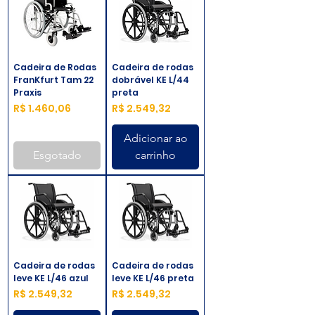
Cadeira de Rodas
Cadeira de rodas
FranKfurt Tam 22
dobrável KE L/44
Praxis
preta
Preço
Preço
R$ 1.460,06
R$ 2.549,32
Adicionar ao
Esgotado
carrinho
Cadeira de rodas
Cadeira de rodas
leve KE L/46 azul
leve KE L/46 preta
Preço
Preço
R$ 2.549,32
R$ 2.549,32