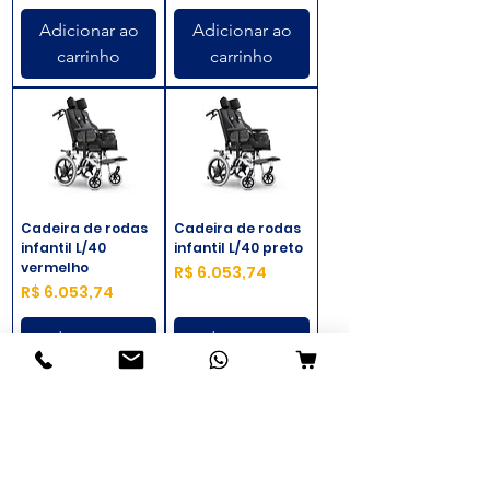
Adicionar ao
Adicionar ao
carrinho
carrinho
Cadeira de rodas
Cadeira de rodas
infantil L/40
infantil L/40 preto
vermelho
Preço
R$ 6.053,74
Preço
R$ 6.053,74
Adicionar ao
Adicionar ao
carrinho
carrinho
Ver mais