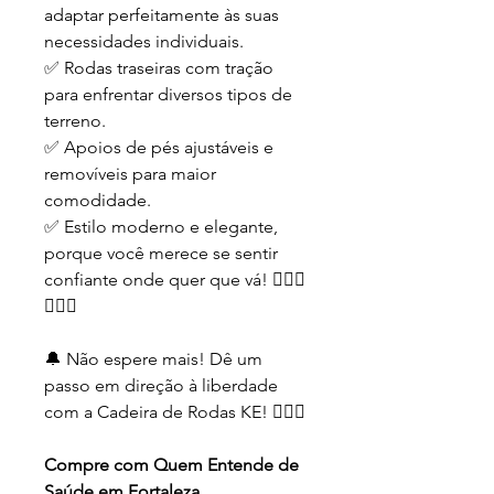
adaptar perfeitamente às suas
necessidades individuais.
✅ Rodas traseiras com tração
para enfrentar diversos tipos de
terreno.
✅ Apoios de pés ajustáveis e
removíveis para maior
comodidade.
✅ Estilo moderno e elegante,
porque você merece se sentir
confiante onde quer que vá! 💁🏻‍♂️
💁🏼‍♀️
🔔 Não espere mais! Dê um
passo em direção à liberdade
com a Cadeira de Rodas KE! 🏃🏽‍♀️
Compre com Quem Entende de
Saúde em Fortaleza