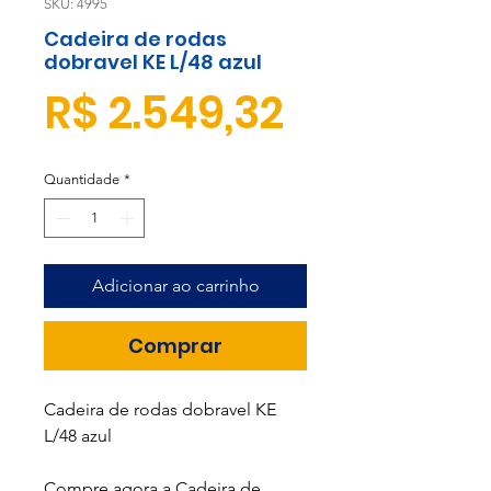
SKU: 4995
Cadeira de rodas
dobravel KE L/48 azul
Preço
R$ 2.549,32
Quantidade
*
Adicionar ao carrinho
Comprar
Cadeira de rodas dobravel KE
L/48 azul
Compre agora a Cadeira de