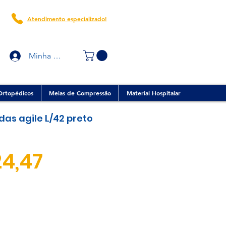
Atendimento especializado!
Minha conta
Ortopédicos
Meias de Compressão
Material Hospitalar
das agile L/42 preto
Preço
24,47