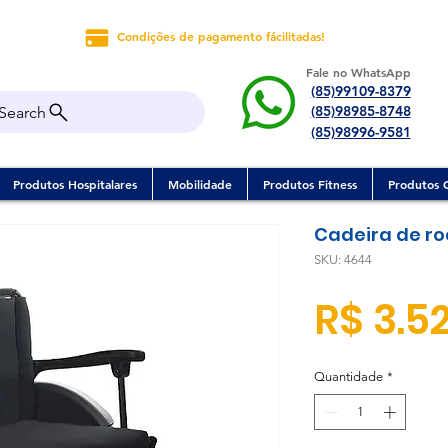
Condições de pagamento fácilitadas!
Fale no WhatsApp
(85)99109-8379
(85)98985-8748
Search
(85)98996-9581
Produtos Hospitalares
Mobilidade
Produtos Fitness
Produtos 
Cadeira de ro
SKU: 4644
R$ 3.5
Quantidade
*