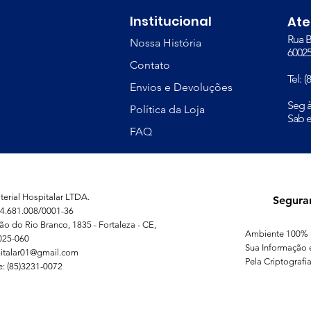
Institucional
tsApp
At
Rua B
Nossa História
748
60025
Contato
Tel: 
379
Envios e Devoluções
​Seg 
Política da Loja
81
Sab e
FAQ
erial Hospitalar LTDA.
Segura
4.681.008/0001-36
ão do Rio Branco, 1835 - Fortaleza - CE,
Ambiente 100% 
025-060
Sua Informação 
italar01@gmail.com
Pela Criptografia
e: (85)3231-0072