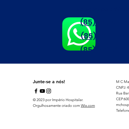
Fale agora pelo Wha
(85)98985-8
(85)99109-8
(85)98996-95
Junte-se a nós!
M C Mat
CNPJ: 4
Rua Bar
CEP:60
© 2023 por Império Hospitalar.
mchosp
Orgulhosamente criado com
Wix.com
Telefon