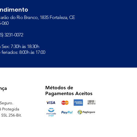
endimento
arão do Rio Branco, 1835 Fortaleza, CE
-060​
(85) 3231-0072
à Sex: 7:30h às 18:30h
 feriados: 8:00h às 17:00
Métodos de
nça
Pagamentos Aceitos
Seguro.
é Protegida
 SSL 256-Bit.