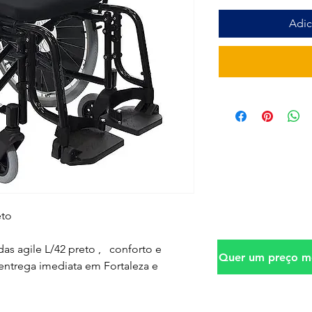
Adic
eto
das agile L/42 preto , conforto e
Quer um preço me
entrega imediata em Fortaleza e