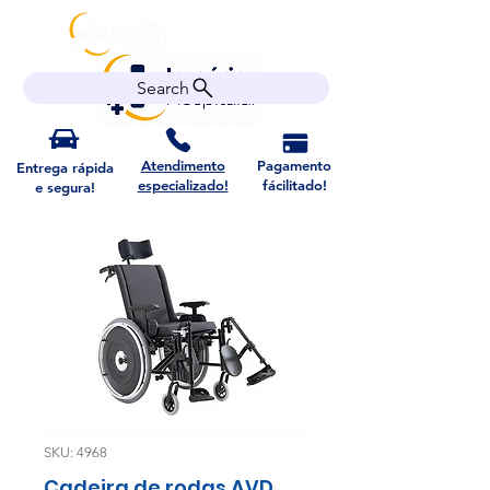
Search
Atendimento
Pagamento
Entrega rápida
especializado!
fácilitado!
e segura!
SKU: 4968
Cadeira de rodas AVD