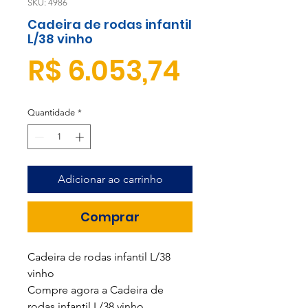
SKU: 4986
Cadeira de rodas infantil
L/38 vinho
Preço
R$ 6.053,74
Quantidade
*
Adicionar ao carrinho
Comprar
Cadeira de rodas infantil L/38
vinho
Compre agora a
Cadeira de
rodas infantil L/38 vinho