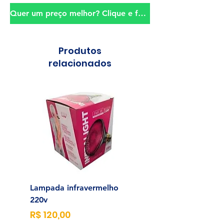
Quer um preço melhor? Clique e fale conosco!
Produtos
relacionados
Lampada infravermelho
Sonda para Aliment
220v
Enteral N°14
Preço
Preço
R$ 120,00
R$ 23,00