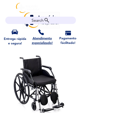
Search
Atendimento
Pagamento
Entrega rápida
especializado!
fácilitado!
e segura!