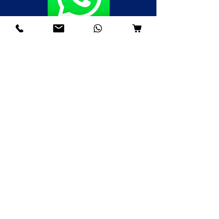
Fale agora pelo WhatsApp
(85)98985-8748
(85)99109-8379
(85)98996-9581
Institucional
Nossa História
Contato
Envios e Devoluções
Política da Loja
FAQ