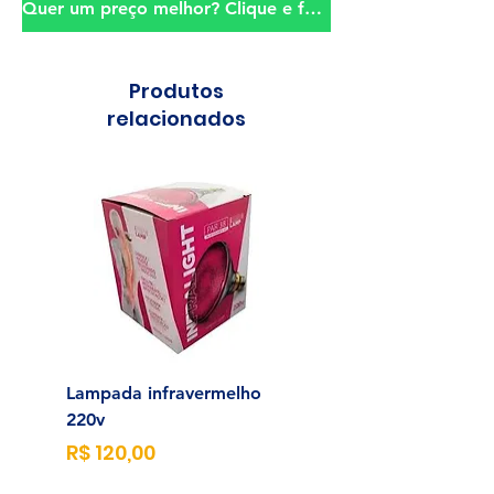
Quer um preço melhor? Clique e fale conosco!
Produtos
relacionados
Lampada infravermelho
Sonda para Aliment
220v
Enteral N°14
Preço
Preço
R$ 120,00
R$ 23,00