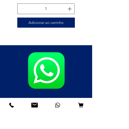
Adicionar ao carrinho
Fale agora pelo WhatsApp
(85)98985-8748
(85)99109-8379