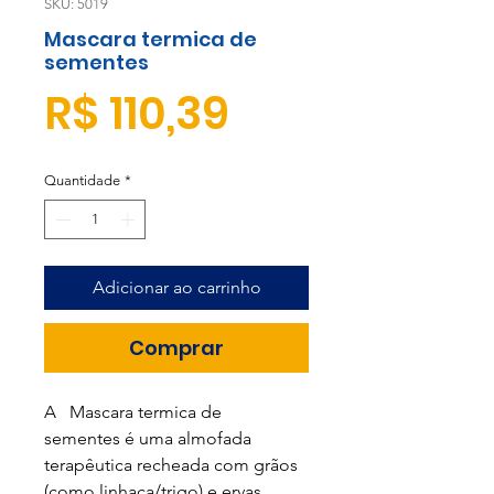
SKU: 5019
Mascara termica de
sementes
Preço
R$ 110,39
Quantidade
*
Adicionar ao carrinho
Comprar
A Mascara termica de
sementes é uma almofada
terapêutica recheada com grãos
(como linhaça/trigo) e ervas