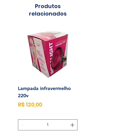
Produtos
relacionados
Lampada infravermelho
Sonda para Aliment
220v
Enteral N°14
Preço
Preço
R$ 120,00
R$ 23,00