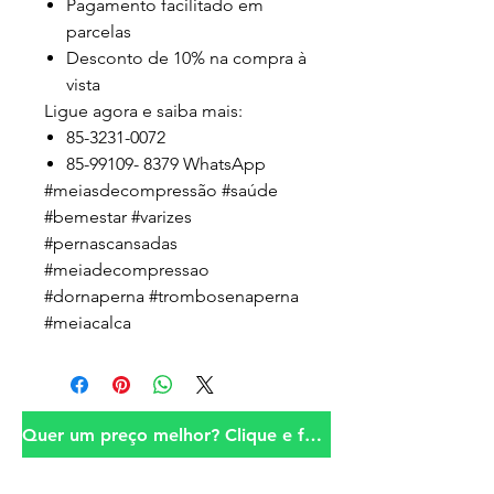
Pagamento facilitado em
parcelas
Desconto de 10% na compra à
vista
Ligue agora e saiba mais:
85-3231-0072
85-99109- 8379 WhatsApp
#meiasdecompressão #saúde
#bemestar #varizes
#pernascansadas
#meiadecompressao
#dornaperna #trombosenaperna
#meiacalca
Quer um preço melhor? Clique e fale conosco!