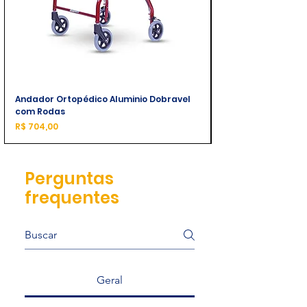
Andador Ortopédico Aluminio Dobravel
com Rodas
Preço
R$ 704,00
Perguntas
frequentes
Geral