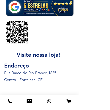
Sua opinião é
muito importante
para nós!
*Avalie através do Qr code
ao lado ou botão abaixo
Visite nossa loja!
Endereço
Rua Barão do Rio Branco,1835
Centro - Fortaleza -CE