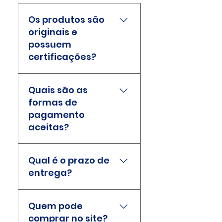
Os produtos são
originais e
possuem
certificações?
Sim. Trabalhamos apenas
Quais são as
com produtos originais de
formas de
fabricantes reconhecidos
pagamento
no mercado e que
aceitas?
atendem às normas e
regulamentações exigidas
Aceitamos pagamentos via
para materiais hospitalares
Qual é o prazo de
cartão de crédito, PIX e
e de saúde.
entrega?
espécie.
O prazo de entrega varia
Quem pode
de acordo com sua
comprar no site?
localização e a modalidade