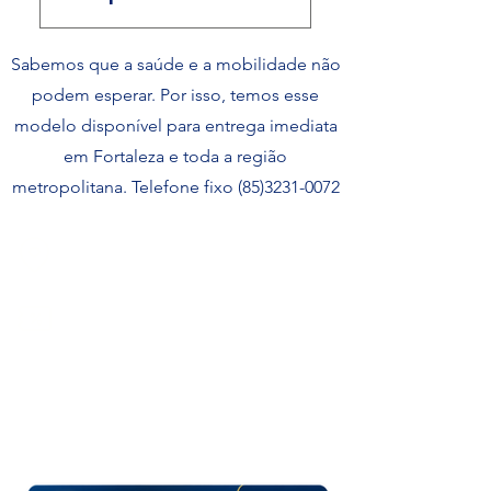
de envio escolhida. O
Qualquer pessoa pode
prazo estimado é
Sabemos que a saúde e a mobilidade não
comprar. Atendemos
informado durante a
profissionais da saúde,
podem esperar. Por isso, temos esse
finalização da compra.
clínicas, hospitais,
modelo disponível para entrega imediata
empresas e também
em Fortaleza e toda a região
pessoas físicas que
metropolitana. Telefone fixo
(85)3231-0072
precisam de materiais
médicos ou hospitalares.
Loja física em Fortaleza
Descontos exclusivos
Atendimento especializado
Novidades em saúde e
bem estar