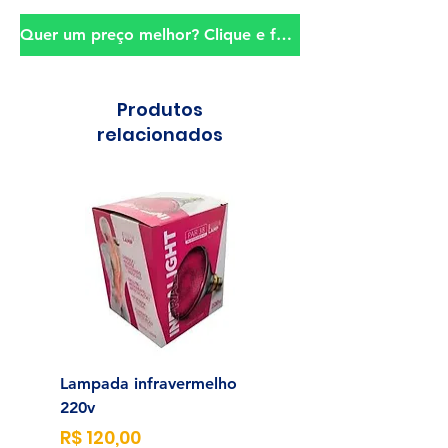
Quer um preço melhor? Clique e fale conosco!
Produtos
relacionados
Lampada infravermelho
Sonda para Aliment
220v
Enteral N°14
Preço
Preço
R$ 120,00
R$ 23,00