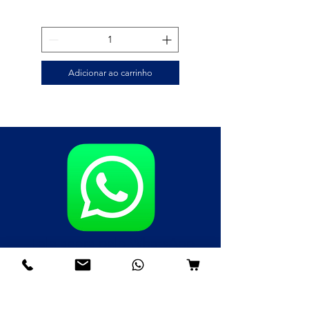
Adicionar ao carrinho
Fale agora pelo WhatsApp
(85)98985-8748
(85)99109-8379