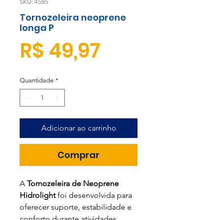
SKU: 4585
Tornozeleira neoprene
longa P
Preço
R$ 49,97
Quantidade
*
Adicionar ao carrinho
Comprar
A
Tornozeleira de Neoprene
Hidrolight
foi desenvolvida para
oferecer suporte, estabilidade e
conforto durante atividades