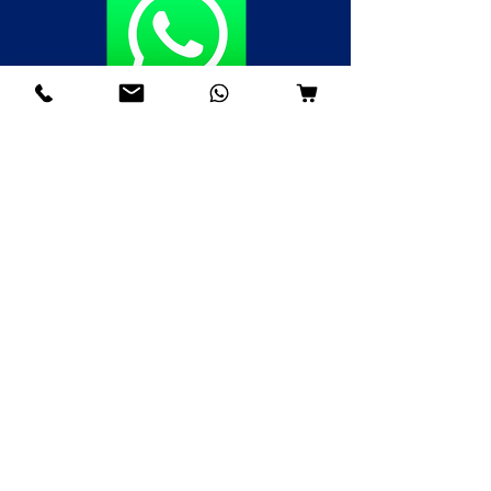
Fale agora pelo WhatsApp
(85)98985-8748
(85)99109-8379
(85)98996-9581
Institucional
Nossa História
Contato
Envios e Devoluções
Política da Loja