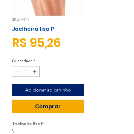
SKU: 4411
Joelheira lisa P
Preço
R$ 95,26
Quantidade
*
Adicionar ao carrinho
Comprar
Joelheira lisa P
\