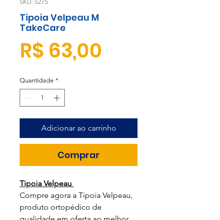
SKU: 5275
Tipoia Velpeau M
TakeCare
Preço
R$ 63,00
Quantidade
*
Adicionar ao carrinho
Comprar
Tipoia Velpeau
Compre agora a Tipoia Velpeau,
produto ortopédico de
qualidade em oferta ao melhor