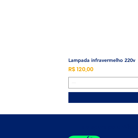
Lampada infravermelho 220v
Preço
R$ 120,00
Fale agora pelo Wha