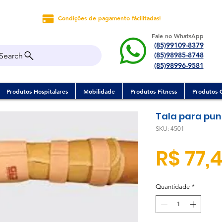
Condições de pagamento fácilitadas!
Fale no WhatsApp
(85)99109-8379
(85)98985-8748
Search
(85)98996-9581
Produtos Hospitalares
Mobilidade
Produtos Fitness
Produtos 
Tala para pun
SKU: 4501
R$ 77,
Quantidade
*