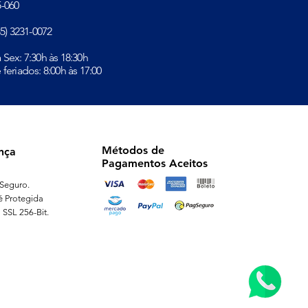
-060​
(85) 3231-0072
à Sex: 7:30h às 18:30h
 feriados: 8:00h às 17:00
Métodos de
nça
Pagamentos Aceitos
Seguro.
é Protegida
 SSL 256-Bit.