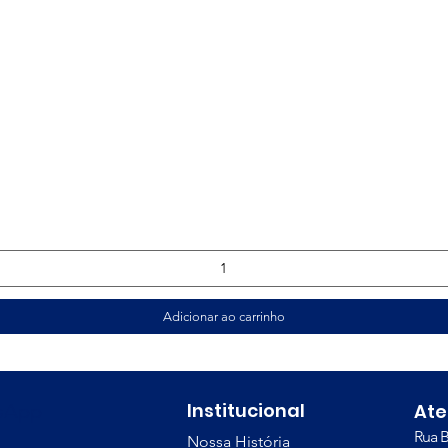
Visualização rápida
Adicionar ao carrinho
Institucional
tsApp
At
Rua B
Nossa História