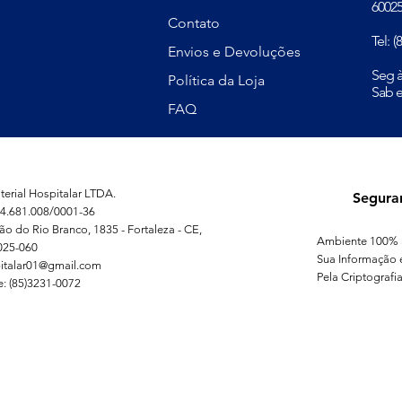
748
60025
Contato
Tel: 
379
Envios e Devoluções
​Seg 
Política da Loja
81
Sab e
FAQ
erial Hospitalar LTDA.
Segura
4.681.008/0001-36
ão do Rio Branco, 1835 - Fortaleza - CE,
Ambiente 100% 
025-060
Sua Informação 
italar01@gmail.com
Pela Criptografia
e: (85)3231-0072