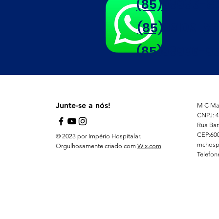
(85)98985-8
(85)99109-8
(85)98996-95
Junte-se a nós!
M C Mat
CNPJ: 4
Rua Bar
CEP:60
© 2023 por Império Hospitalar.
mchosp
Orgulhosamente criado com
Wix.com
Telefon