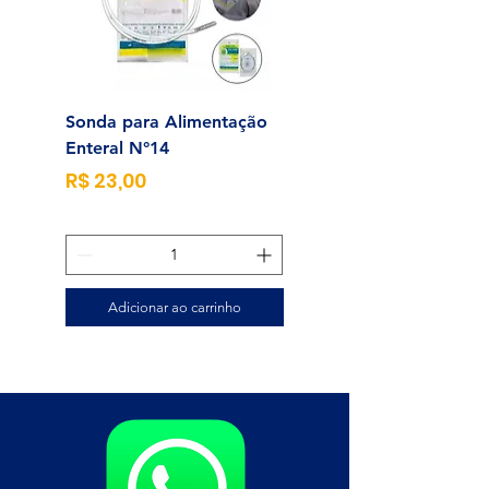
Sonda para Alimentação
Alcool Swab 70% Un
Enteral N°14
Preço
R$ 0,25
Preço
R$ 23,00
Adicionar ao carrinho