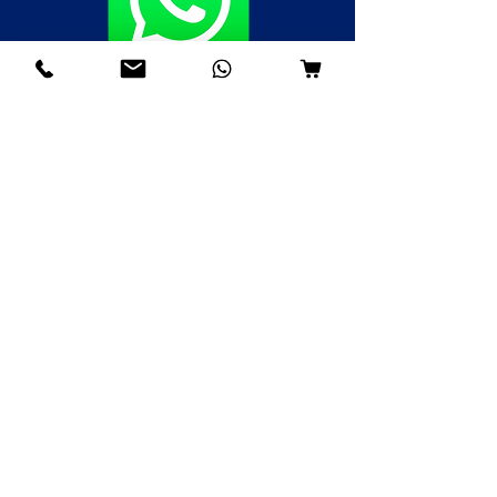
Fale agora pelo WhatsApp
(85)98985-8748
(85)99109-8379
(85)98996-9581
Institucional
Nossa História
Contato
Envios e Devoluções
Política da Loja
FAQ