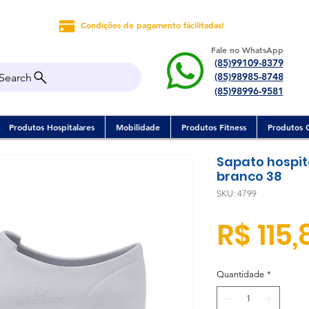
Condições de pagamento fácilitadas!
Fale no WhatsApp
(85)99109-8379
(85)98985-8748
Search
(85)98996-9581
Produtos Hospitalares
Mobilidade
Produtos Fitness
Produtos 
Sapato hospit
branco 38
SKU: 4799
R$ 115,
Quantidade
*