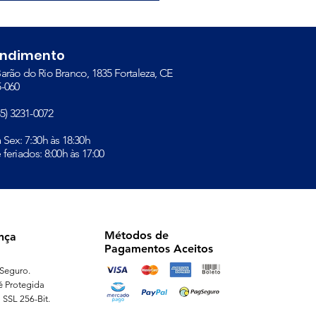
endimento
arão do Rio Branco, 1835 Fortaleza, CE
-060​
(85) 3231-0072
à Sex: 7:30h às 18:30h
 feriados: 8:00h às 17:00
Métodos de
nça
Pagamentos Aceitos
Seguro.
é Protegida
 SSL 256-Bit.