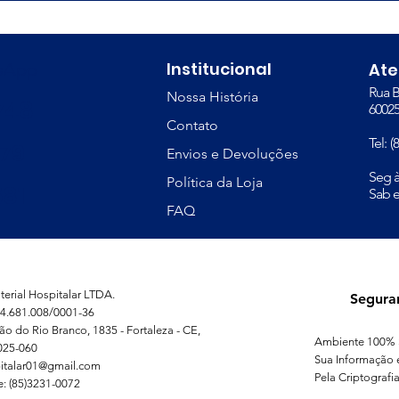
Institucional
tsApp
At
Rua B
Nossa História
748
60025
Contato
Tel: 
379
Envios e Devoluções
​Seg 
Política da Loja
81
Sab e
FAQ
erial Hospitalar LTDA.
Segura
4.681.008/0001-36
ão do Rio Branco, 1835 - Fortaleza - CE,
Ambiente 100% 
025-060
Sua Informação 
italar01@gmail.com
Pela Criptografia
e: (85)3231-0072