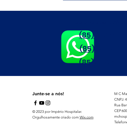
Fale agora pelo Wha
(85)98985-8
(85)99109-8
(85)98996-95
Junte-se a nós!
M C Mat
CNPJ: 4
Rua Bar
CEP:60
© 2023 por Império Hospitalar.
mchosp
Orgulhosamente criado com
Wix.com
Telefon