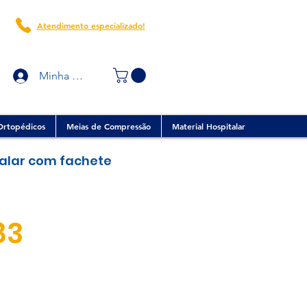
Atendimento especializado!
Minha conta
Ortopédicos
Meias de Compressão
Material Hospitalar
alar com fachete
Preço
83