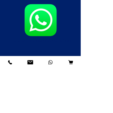
Fale agora pelo WhatsApp
(85)98985-8748
(85)99109-8379
(85)98996-9581
Institucional
Nossa História
Contato