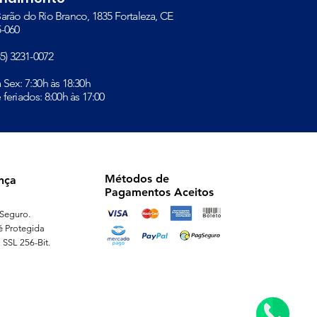
arão do Rio Branco, 1835 Fortaleza, CE
-060​
(85) 3231-0072
à Sex: 7:30h às 18:30h
 feriados: 8:00h às 17:00
Métodos de
nça
Pagamentos Aceitos
Seguro.
é Protegida
 SSL 256-Bit.