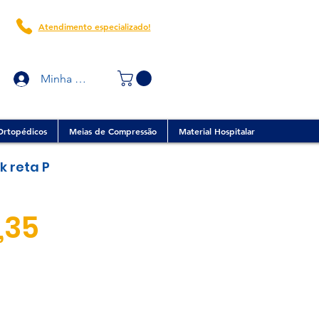
Atendimento especializado!
Minha conta
Ortopédicos
Meias de Compressão
Material Hospitalar
k reta P
Preço
,35