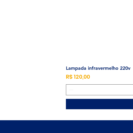
Lampada infravermelho 220v
Preço
R$ 120,00
Fale agora pelo Wha