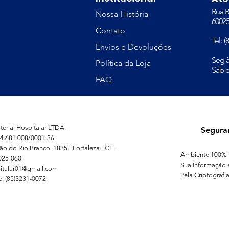
Rua B
Nossa História
748
60025
Contato
Tel: 
379
Envios e Devoluções
​Seg 
Política da Loja
81
Sab e
FAQ
erial Hospitalar LTDA.
Segura
4.681.008/0001-36
ão do Rio Branco, 1835 - Fortaleza - CE,
Ambiente 100% 
025-060
Sua Informação 
italar01@gmail.com
Pela Criptografia
e: (85)3231-0072