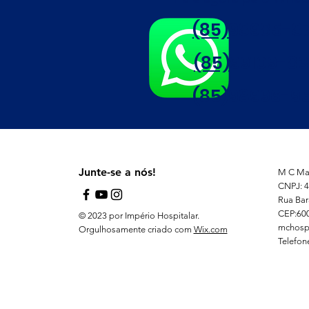
(85)98985-8
(85)99109-8
(85)98996-95
Junte-se a nós!
M C Mat
CNPJ: 4
Rua Bar
CEP:60
© 2023 por Império Hospitalar.
mchosp
Orgulhosamente criado com
Wix.com
Telefon