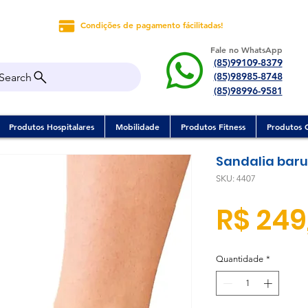
Condições de pagamento fácilitadas!
Fale no WhatsApp
(85)99109-8379
(85)98985-8748
Search
(85)98996-9581
Produtos Hospitalares
Mobilidade
Produtos Fitness
Produtos 
Sandalia baru
SKU: 4407
R$ 249
Quantidade
*