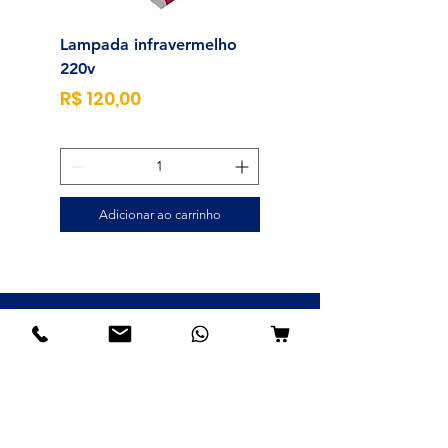
Lampada infravermelho
Sonda para Aliment
220v
Enteral N°14
Preço
Preço
R$ 120,00
R$ 23,00
Adicionar ao carrinho