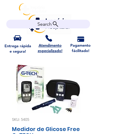
Search
Atendimento
Pagamento
Entrega rápida
especializado!
fácilitado!
e segura!
SKU: 5405
Medidor de Glicose Free