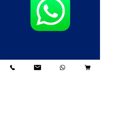
Fale agora pelo WhatsApp
(85)98985-8748
(85)99109-8379
(85)98996-9581
Institucional
Nossa História
Contato
Envios e Devoluções
Política da Loja