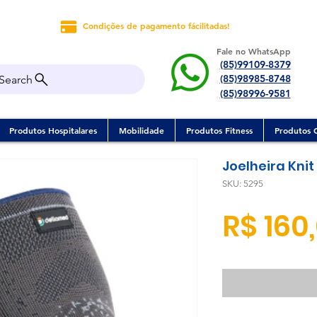
Condições de pagamento fácilitadas!
Fale no WhatsApp
(85)99109-8379
(85)98985-8748
Search
(85)98996-9581
Produtos Hospitalares
Mobilidade
Produtos Fitness
Produtos 
Joelheira Kni
SKU: 5295
R$ 160