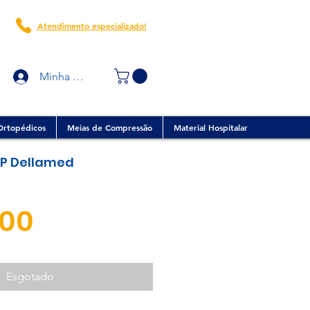
Atendimento especializado!
Minha conta
Ortopédicos
Meias de Compressão
Material Hospitalar
t P Dellamed
Preço
,00
Esgotado