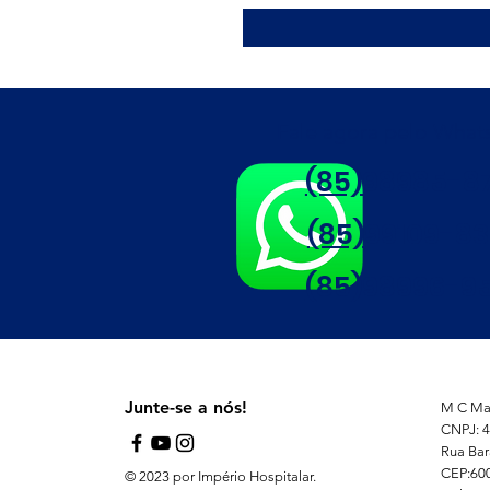
Fale agora pelo Wha
(85)98985-8
(85)99109-8
(85)98996-95
Junte-se a nós!
M C Mat
CNPJ: 4
Rua Bar
CEP:60
© 2023 por Império Hospitalar.