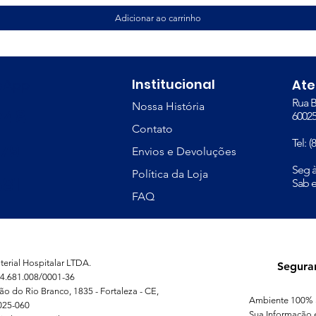
Adicionar ao carrinho
Institucional
tsApp
At
Rua B
Nossa História
748
60025
Contato
Tel: 
379
Envios e Devoluções
​Seg 
Política da Loja
81
Sab e
FAQ
erial Hospitalar LTDA.
Segura
4.681.008/0001-36
ão do Rio Branco, 1835 - Fortaleza - CE,
Ambiente 100% 
025-060
Sua Informação 