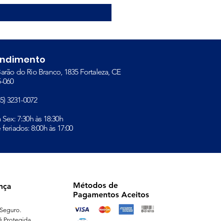
endimento
arão do Rio Branco, 1835 Fortaleza, CE
-060​
(85) 3231-0072
à Sex: 7:30h às 18:30h
 feriados: 8:00h às 17:00
Métodos de
nça
Pagamentos Aceitos
Seguro.
é Protegida