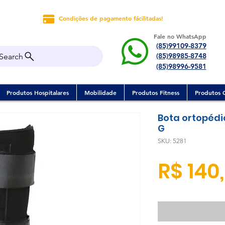
Condições de pagamento fácilitadas!
Fale no WhatsApp
(85)99109-8379
(85)98985-8748
Search
(85)98996-9581
Produtos Hospitalares
Mobilidade
Produtos Fitness
Produtos 
Bota ortopédi
G
SKU: 5281
R$ 140