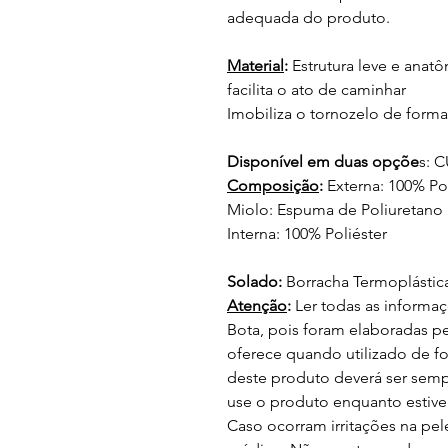
adequada do produto.
Material
:
Estrutura leve e anat
facilita o ato de caminhar
Imobiliza o tornozelo de forma
Disponível em duas opçõe
s: 
Composição
:
Externa: 100% Pol
Miolo: Espuma de Poliuretano
Interna: 100% Poliéster
Solado:
Borracha Termoplástic
Atenção
:
Ler todas as informa
Bota, pois foram elaboradas p
oferece quando utilizado de f
deste produto deverá ser semp
use o produto enquanto estiv
Caso ocorram irritações na pel