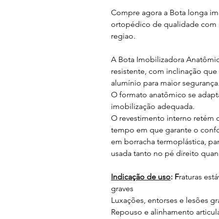
Compre agora a Bota longa im
ortopédico de qualidade com 
regiao.
A Bota Imobilizadora Anatômica
resistente, com inclinação que f
alumínio para maior segurança
O formato anatômico se adapta
imobilização adequada.
O revestimento interno retém c
tempo em que garante o confor
em borracha termoplástica, par
usada tanto no pé direito qua
Indicação de uso
: F
raturas est
graves
Luxações, entorses e lesões gr
Repouso e alinhamento articula