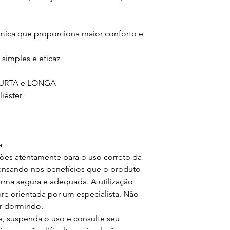
ômica que proporciona maior conforto e
 simples e eficaz
CURTA e LONGA
iéster
a
ções atentamente para o uso correto da
ensando nos benefícios que o produto
orma segura e adequada. A utilização
re orientada por um especialista. Não
er dormindo.
e, suspenda o uso e consulte seu