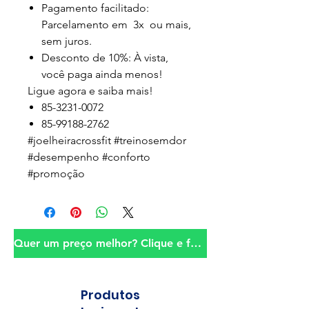
Pagamento facilitado:
Parcelamento em 3x ou mais,
sem juros.
Desconto de 10%: À vista,
você paga ainda menos!
Ligue agora e saiba mais!
85-3231-0072
85-99188-2762
#joelheiracrossfit #treinosemdor
#desempenho #conforto
#promoção
Quer um preço melhor? Clique e fale conosco!
Produtos