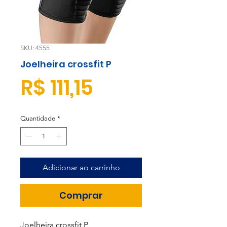
SKU: 4555
Joelheira crossfit P
Preço
R$ 111,15
Quantidade
*
Adicionar ao carrinho
Comprar
Joelheira crossfit P