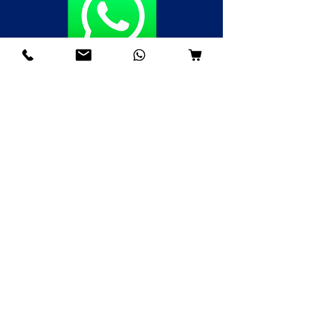
Fale agora pelo WhatsApp
(85)98985-8748
(85)99109-8379
(85)98996-9581
Institucional
Nossa História
Contato
Envios e Devoluções
Política da Loja