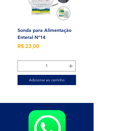
Sonda para Alimentação
Alcool Swab 70% Un
Enteral N°14
Preço
R$ 0,25
Preço
R$ 23,00
Adicionar ao carrinho