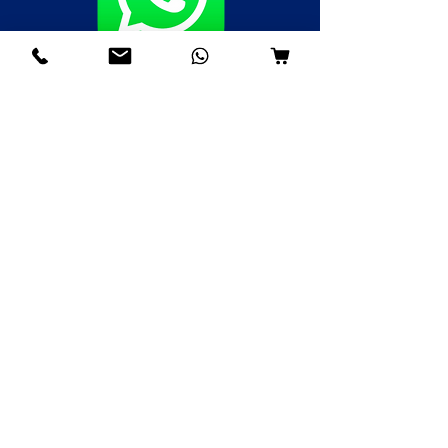
Fale agora pelo WhatsApp
(85)98985-8748
(85)99109-8379
(85)98996-9581
Institucional
Nossa História
Contato
Envios e Devoluções
Política da Loja
FAQ