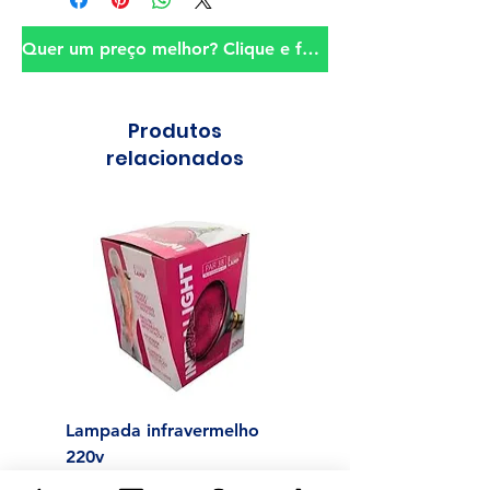
Quer um preço melhor? Clique e fale conosco!
Produtos
relacionados
Lampada infravermelho
Sonda para Aliment
220v
Enteral N°14
Preço
Preço
R$ 120,00
R$ 23,00