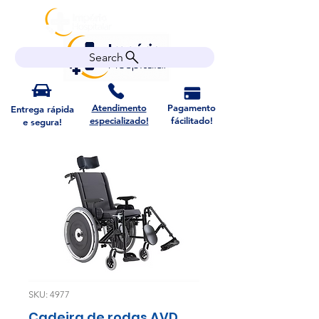
Search
Atendimento
Pagamento
Entrega rápida
especializado!
fácilitado!
e segura!
SKU: 4977
Cadeira de rodas AVD