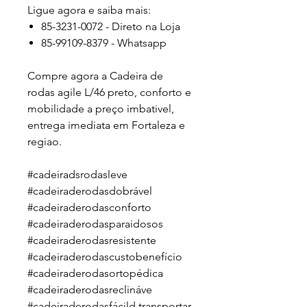
Ligue agora e saiba mais:
85-3231-0072 - Direto na Loja
85-99109-8379 - Whatsapp
Compre agora a
Cadeira de
rodas agile L/46 preto, conforto e
mobilidade a preço imbativel,
entrega imediata em Fortaleza e
regiao.
#cadeiradsrodasleve
#cadeiraderodasdobrável
#cadeiraderodasconforto
#cadeiraderodasparaidosos
#cadeiraderodasresistente
#cadeiraderodascustobenefício
#cadeiraderodasortopédica
#cadeiraderodasreclináve
#cadeiraderodasfácild transportar