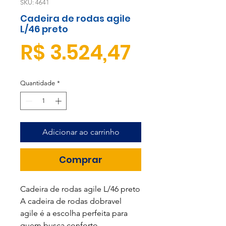
SKU: 4641
Cadeira de rodas agile
L/46 preto
Preço
R$ 3.524,47
Quantidade
*
Adicionar ao carrinho
Comprar
Cadeira de rodas agile L/46 preto
A cadeira de rodas dobravel
agile é a escolha perfeita para
quem busca conforto,