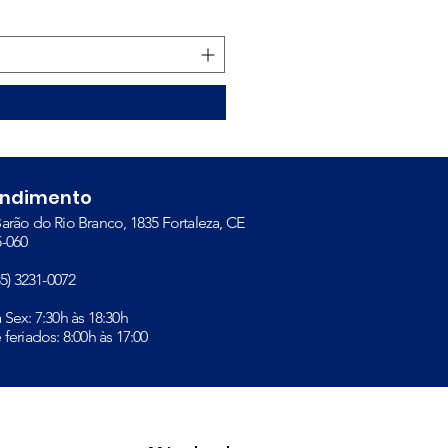
Preço
R$ 23,00
endimento
arão do Rio Branco, 1835 Fortaleza, CE
-060​
(85) 3231-0072
à Sex: 7:30h às 18:30h
 feriados: 8:00h às 17:00