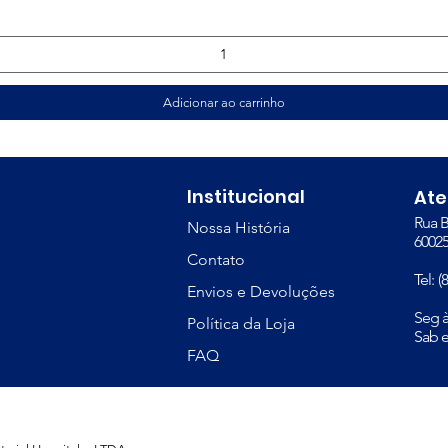
Adicionar ao carrinho
Institucional
tsApp
At
Rua B
Nossa História
748
60025
Contato
Tel: 
379
Envios e Devoluções
​Seg 
Política da Loja
81
Sab e
FAQ