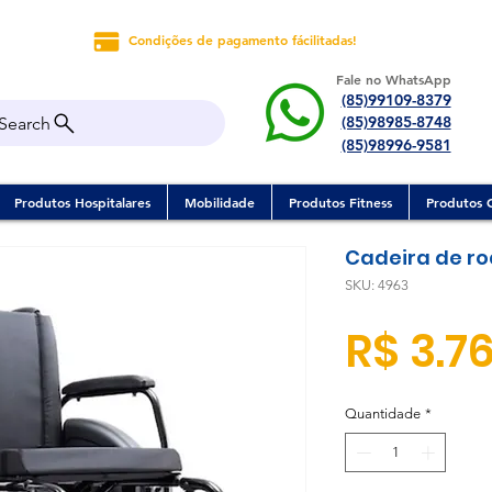
Condições de pagamento fácilitadas!
Fale no WhatsApp
(85)99109-8379
(85)98985-8748
Search
(85)98996-9581
Produtos Hospitalares
Mobilidade
Produtos Fitness
Produtos 
Cadeira de ro
SKU: 4963
R$ 3.76
Quantidade
*