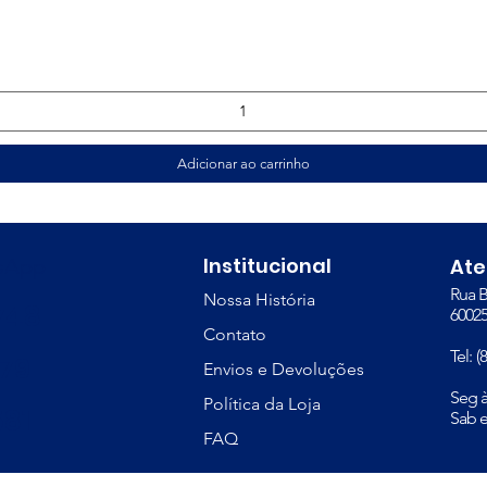
Visualização rápida
Adicionar ao carrinho
Institucional
tsApp
At
Rua B
Nossa História
748
60025
Contato
Tel: 
379
Envios e Devoluções
​Seg 
Política da Loja
81
Sab e
FAQ