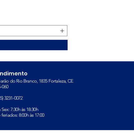
Sonda para Alimentação 
Preço
R$ 23,00
endimento
arão do Rio Branco, 1835 Fortaleza, CE
-060​
(85) 3231-0072
à Sex: 7:30h às 18:30h
 feriados: 8:00h às 17:00