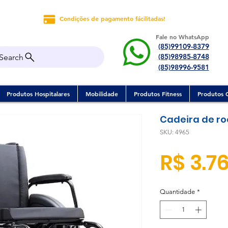
Condições de pagamento fácilitadas!
Fale no WhatsApp
(85)99109-8379
(85)98985-8748
Search
(85)98996-9581
Produtos Hospitalares
Mobilidade
Produtos Fitness
Produtos 
Cadeira de ro
SKU: 4965
R$ 3.76
Quantidade
*