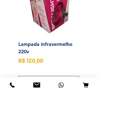
Lampada infravermelho
Sonda para Aliment
220v
Enteral N°14
Preço
Preço
R$ 120,00
R$ 23,00
Adicionar ao carrinho