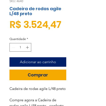
SKU: 4640
Cadeira de rodas agile
L/48 preto
Preço
R$ 3.524,47
Quantidade
*
Adicionar ao carrinho
Comprar
Cadeira de rodas agile L/48 preto
Compre agora a Cadeira de
rodas agile L/48 preto , conforto