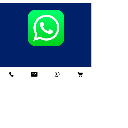
Fale agora pelo WhatsApp
(85)98985-8748
(85)99109-8379
(85)98996-9581
Institucional
Nossa História
Contato