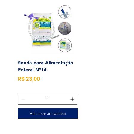
Sonda para Alimentação
Alcool Swab 70% Un
Enteral N°14
Preço
R$ 0,25
Preço
R$ 23,00
Adicionar ao carrinho