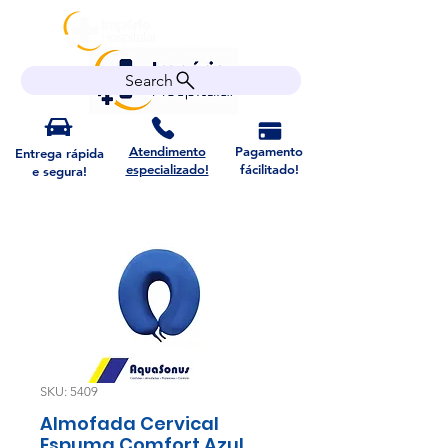
Search
Atendimento
Pagamento
Entrega rápida
especializado!
fácilitado!
e segura!
SKU: 5409
Almofada Cervical
Espuma Comfort Azul