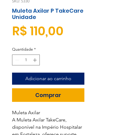
SKU: 5330
Muleta Axilar P TakeCare
Unidade
Preço
R$ 110,00
Quantidade
*
Adicionar ao carrinho
Comprar
Muleta Axilar
A Muleta Axilar TakeCare,
disponível na Império Hospitalar
em Fortaleza, oferece suporte