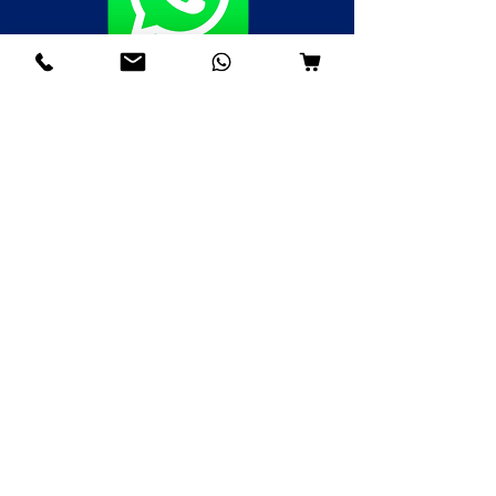
Fale agora pelo WhatsApp
(85)98985-8748
(85)99109-8379
(85)98996-9581
Institucional
Nossa História
Contato
Envios e Devoluções
Política da Loja
FAQ