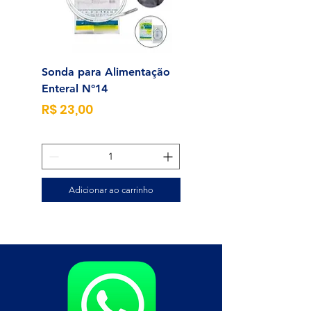
Sonda para Alimentação
Alcool Swab 70% Un
Enteral N°14
Preço
R$ 0,25
Preço
R$ 23,00
Adicionar ao carrinho