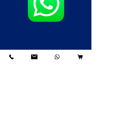
Fale agora pelo WhatsApp
(85)98985-8748
(85)99109-8379
(85)98996-9581
Institucional
Nossa História
Contato
Envios e Devoluções
Política da Loja