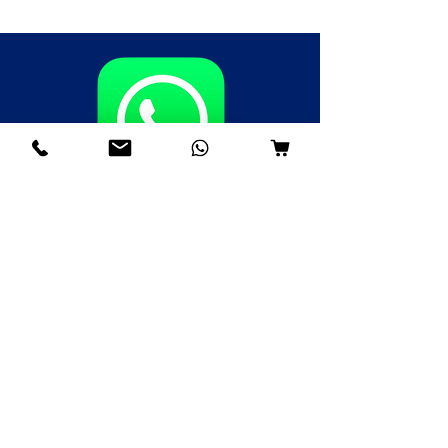
Fale agora pelo WhatsApp
(85)98985-8748
(85)99109-8379
(85)98996-9581
Institucional
Nossa História