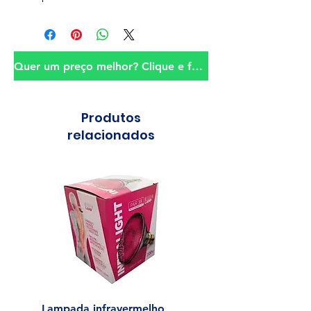
Quer um preço melhor? Clique e fale conosco!
Produtos
relacionados
Lampada infravermelho
Sonda para Aliment