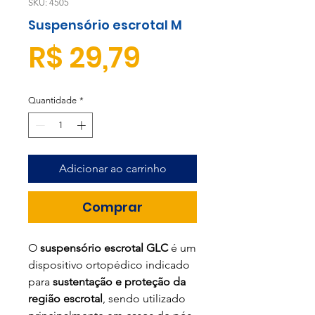
SKU: 4505
Suspensório escrotal M
Preço
R$ 29,79
Quantidade
*
Adicionar ao carrinho
Comprar
O
suspensório escrotal GLC
é um
dispositivo ortopédico indicado
para
sustentação e proteção da
região escrotal
, sendo utilizado