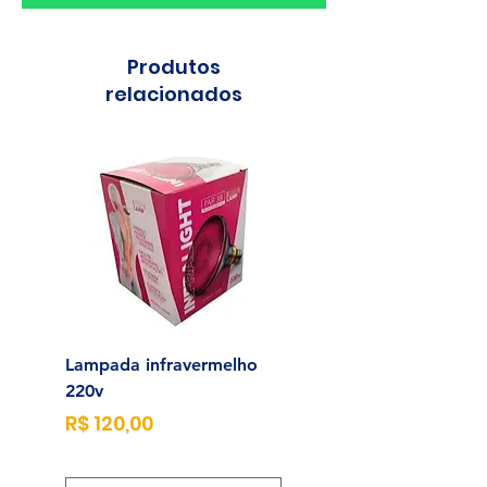
Produtos
relacionados
Lampada infravermelho
Sonda para Aliment
220v
Enteral N°14
Preço
Preço
R$ 120,00
R$ 23,00