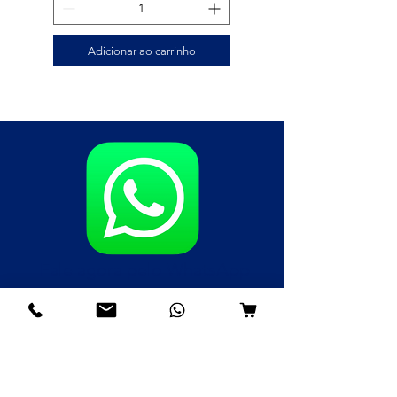
Adicionar ao carrinho
Fale agora pelo WhatsApp
(85)98985-8748
(85)99109-8379
(85)98996-9581