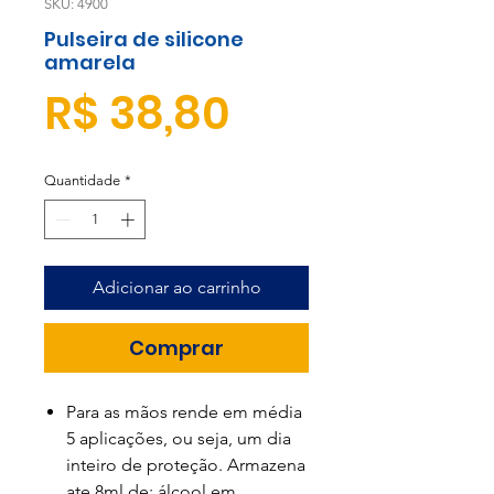
SKU: 4900
Pulseira de silicone
amarela
Preço
R$ 38,80
Quantidade
*
Adicionar ao carrinho
Comprar
Para as mãos rende em média
5 aplicações, ou seja, um dia
inteiro de proteção. Armazena
ate 8ml de: álcool em