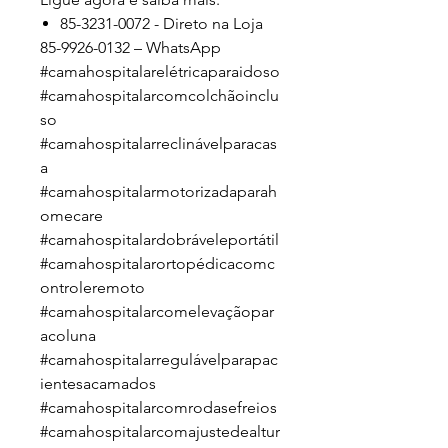
85-3231-0072 - Direto na Loja
85-9926-0132 – WhatsApp
#camahospitalarelétricaparaidoso
#camahospitalarcomcolchãoinclu
so
#camahospitalarreclinávelparacas
a
#camahospitalarmotorizadaparah
omecare
#camahospitalardobráveleportátil
#camahospitalarortopédicacomc
ontroleremoto
#camahospitalarcomelevaçãopar
acoluna
#camahospitalarregulávelparapac
ientesacamados
#camahospitalarcomrodasefreios
#camahospitalarcomajustedealtur