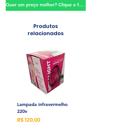
Quer um preço melhor? Clique e fale conosco!
Produtos
relacionados
Lampada infravermelho
Sonda para Aliment
220v
Enteral N°14
Preço
Preço
R$ 120,00
R$ 23,00