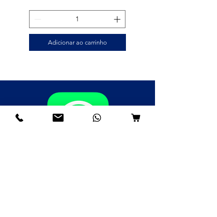
Adicionar ao carrinho
Fale agora pelo WhatsApp
(85)98985-8748
(85)99109-8379