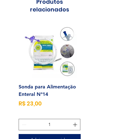
Produtos
relacionados
Sonda para Alimentação
Alcool Swab 70% Un
Enteral N°14
Preço
R$ 0,25
Preço
R$ 23,00