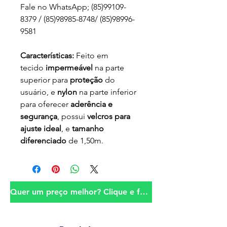
Fale no WhatsApp; (85)99109-
8379 / (85)98985-8748/ (85)98996-
9581
Características:
Feito em
tecido
impermeável
na parte
superior para
proteção
do
usuário, e
nylon
na parte inferior
para oferecer
aderência e
segurança
, possui
velcros para
ajuste ideal
, e
tamanho
diferenciado
de 1,50m.
Quer um preço melhor? Clique e fale conosco!