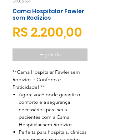
SKU: 5164
Cama Hospitalar Fawler
sem Rodizios
Preço
R$ 2.200,00
Esgotado
**Cama Hospitalar Fawler sem
Rodizios : Conforto e
Praticidade! **
Agora você pode garantir o
conforto e a segurança
necessários para seus
pacientes com a Cama
Hospitalar sem Rodízios.
Perfeita para hospitais, clínicas
e até mesmo para cuidados