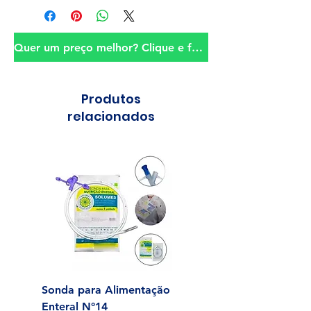
Quer um preço melhor? Clique e fale conosco!
Produtos
relacionados
Sonda para Alimentação
Alcool Swab 70% Un
Enteral N°14
Preço
R$ 0,25