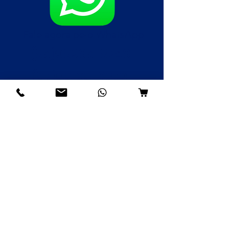
Fale agora pelo WhatsApp
(85)98985-8748
(85)99109-8379
(85)98996-9581
Institucional
Nossa História
Contato
Envios e Devoluções
Política da Loja
FAQ